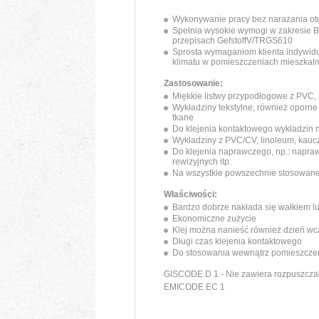
Wykonywanie pracy bez narażania ot
Spełnia wysokie wymogi w zakresie B
przepisach GefstoffV/TRGS610
Sprosta wymaganiom klienta indywi
klimatu w pomieszczeniach mieszkal
Zastosowanie:
Miękkie listwy przypodłogowe z PVC, p
Wykładziny tekstylne, również oporne
tkane
Do klejenia kontaktowego wykładzin
Wykładziny z PVC/CV, linoleum, kauc
Do klejenia naprawczego, np.: napra
rewizyjnych itp.
Na wszystkie powszechnie stosowan
Właściwości:
Bardzo dobrze nakłada się wałkiem l
Ekonomiczne zużycie
Klej można nanieść również dzień wc
Długi czas klejenia kontaktowego
Do stosowania wewnątrz pomieszcze
GISCODE D 1 - Nie zawiera rozpuszcza
EMICODE EC 1