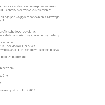
oczenia na oddziaływanie rozpuszczalników
HP i ochrony środowiska określonych w
dualnego pod względem zapewnienia zdrowego
nych
rofile schodowe, cokoły itp.
 w układaniu wykładziny igłowane i wykładziny
 na schodach
zuku, podkładów tłumiących
w w obszarze spoin, schodów, oklejania pokryw
e podłoża budowlane
ub pędzlem
ześniej
ń
lników zgodnie z TRGS 610