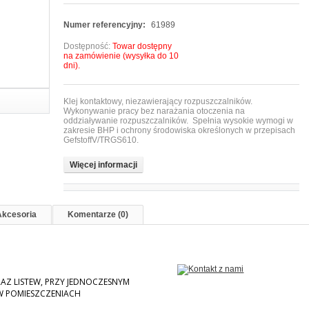
Numer referencyjny:
61989
Dostępność:
Towar dostępny
na zamówienie (wysyłka do 10
dni).
Klej kontaktowy, niezawierający rozpuszczalników.
Wykonywanie pracy bez narażania otoczenia na
oddziaływanie rozpuszczalników. Spełnia wysokie wymogi w
zakresie BHP i ochrony środowiska określonych w przepisach
GefstoffV/TRGS610.
Więcej informacji
Akcesoria
Komentarze (0)
RAZ LISTEW, PRZY JEDNOCZESNYM
 POMIESZCZENIACH