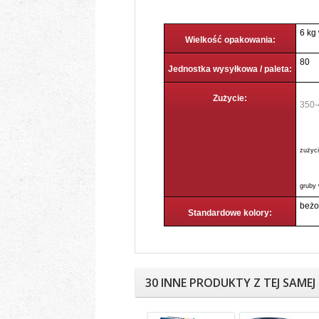
6 kg
Wielkość opakowania:
80
Jednostka wysyłkowa / paleta:
Zużycie:
350-
zużyci
gruby 
beż
Standardowe kolory:
30 INNE PRODUKTY Z TEJ SAMEJ