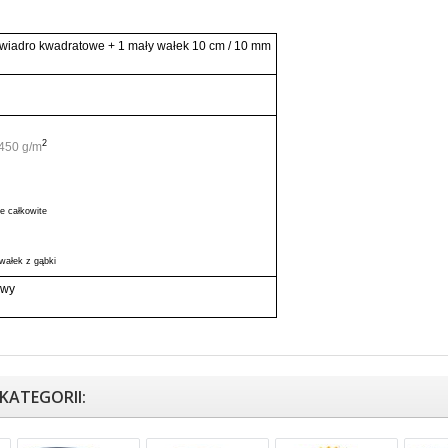
 wiadro kwadratowe + 1 mały wałek 10 cm / 10 mm
2
450 g/m
e całkowite
wałek z gąbki
owy
 KATEGORII: