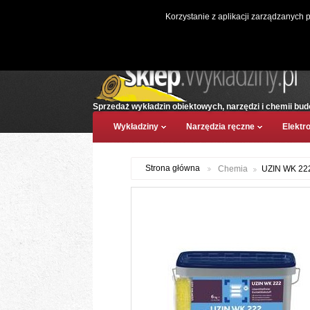
Witaj, (
zaloguj
)
Korzystanie z aplikacji zarządzanych 
Sprzedaż wykładzin obiektowych, narzędzi i chemii bud
Wykładziny
Narzędzia ręczne
Elektr
Strona główna
Chemia
UZIN WK 22