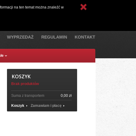
nto
Waluta:
Polski
nformacji na ten temat można znaleźć w
Złoty
WYPRZEDAŻ
REGULAMIN
KONTAKT
łe
KOSZYK
Brak produktów
Suma z transportem
0,00 zł
Koszyk
Zamawiam i płacę