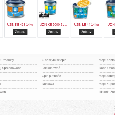
UZIN KE 418 14kg
UZIN KE 2000 SL...
UZIN LE 44 14 kg
UZIN
Zobacz
Zobacz
Zobacz
 Produkty
O naszym sklepie
Moje Konto
ej Sprzedawane
Jak kupować
Dane Oso
Opis płatności
Moje adres
i
Dostawa
Moje Kupo
ówna
Historia Z