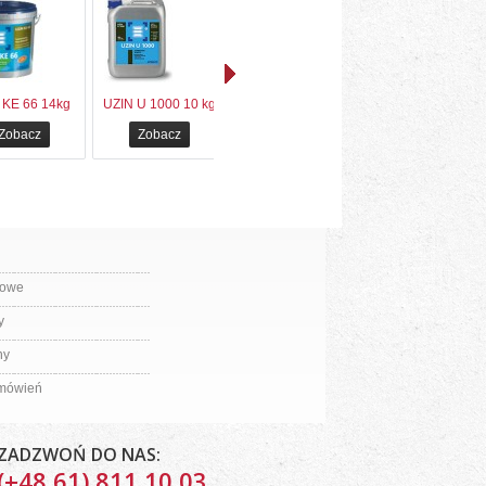
 KE 66 14kg
UZIN U 1000 10 kg
UZIN GN 222 5kg
Bostik Nibopren..
Zobacz
Zobacz
Zobacz
Zobacz
bowe
y
ny
amówień
ZADZWOŃ DO NAS:
(+48 61) 811 10 03