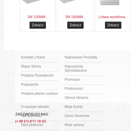
3M 150MM...
3M 180MM...
Listwa wyoblona...
Zobacz
Zobacz
Zobacz
Kontakt z Nami
Najnowsze Produkty
Mapa Strony
Najczęściej
Sprzedawane
Polityka Prywatności
Promocje
Regulamin
Producenci
Polityka plików cookies
Strona Główna
O naszym sklepie
Moje Konto
ZADZWOŃ DO NAS:
Jak kupować
Dane Osobowe
(+48 61) 811 10 03
Opis płatności
Moje adresy