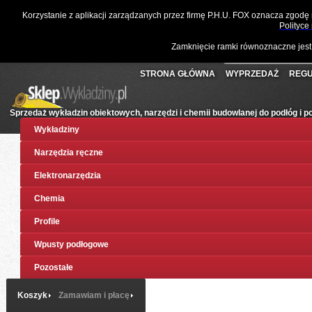
☎
061 811 10 03
📧
sklep@wykladziny.pl
Waluta:
Polski
Korzystanie z aplikacji zarządzanych przez firmę P.H.U. FOX oznacza zgodę
Koszyk:
(pusty)
Twoje konto
Złoty
Polityce
Zamknięcie ramki równoznaczne jest
STRONA GŁÓWNA
WYPRZEDAŻ
REGU
Sprzedaż wykładzin obiektowych, narzędzi i chemii budowlanej do podłóg i 
Wykładziny
Narzędzia ręczne
Elektronarzędzia
Chemia
Profile
Wpusty podłogowe
Pozostałe
Koszyk
Zamawiam i płacę