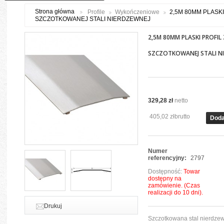
Strona główna
Profile
Wykończeniowe
2,5M 80MM PLASKI
SZCZOTKOWANEJ STALI NIERDZEWNEJ
2,5M 80MM PLASKI PROFIL 
SZCZOTKOWANEJ STALI N
329,28 zł
netto
405,02 zł
brutto
Doda
Numer
referencyjny:
2797
Dostępność:
Towar
dostępny na
zamówienie. (Czas
realizacji do 10 dni).
Drukuj
Szczotkowana stal nierdze