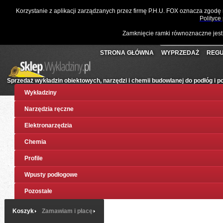
☎
061 811 10 03
📧
sklep@wykladziny.pl
Waluta:
Polski
Korzystanie z aplikacji zarządzanych przez firmę P.H.U. FOX oznacza zgodę
Koszyk:
(pusty)
Twoje konto
Złoty
Polityce
Zamknięcie ramki równoznaczne jest
STRONA GŁÓWNA
WYPRZEDAŻ
REGU
Sprzedaż wykładzin obiektowych, narzędzi i chemii budowlanej do podłóg i 
Wykładziny
Narzędzia ręczne
Elektronarzędzia
Chemia
Profile
Wpusty podłogowe
Pozostałe
Koszyk
Zamawiam i płacę