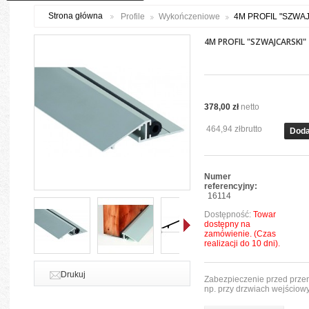
Strona główna
Profile
Wykończeniowe
4M PROFIL "SZWA
4M PROFIL "SZWAJCARSKI"
378,00 zł
netto
464,94 zł
brutto
Doda
Numer
referencyjny:
16114
Dostępność:
Towar
dostępny na
zamówienie. (Czas
realizacji do 10 dni).
Dalej
Drukuj
Zabezpieczenie przed prze
np. przy drzwiach wejściow