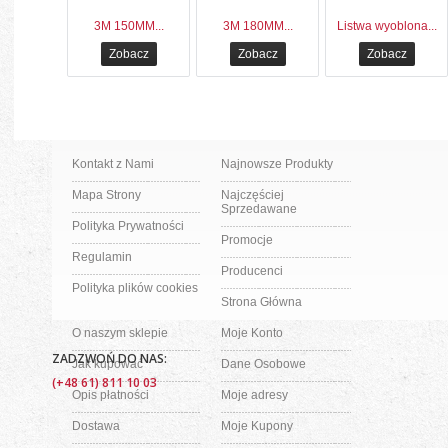
3M 150MM...
3M 180MM...
Listwa wyoblona...
Zobacz
Zobacz
Zobacz
Kontakt z Nami
Najnowsze Produkty
Mapa Strony
Najczęściej
Sprzedawane
Polityka Prywatności
Promocje
Regulamin
Producenci
Polityka plików cookies
Strona Główna
O naszym sklepie
Moje Konto
ZADZWOŃ DO NAS:
Jak kupować
Dane Osobowe
(+48 61) 811 10 03
Opis płatności
Moje adresy
Dostawa
Moje Kupony