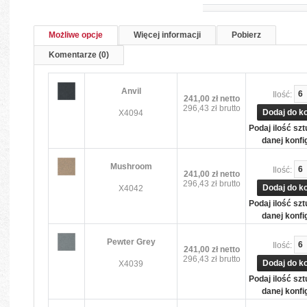
Możliwe opcje
Więcej informacji
Pobierz
Komentarze (0)
Anvil
Ilość:
241,00 zł
netto
296,43 zł
brutto
Dodaj do k
X4094
Podaj ilość sz
danej konfig
Mushroom
Ilość:
241,00 zł
netto
296,43 zł
brutto
Dodaj do k
X4042
Podaj ilość sz
danej konfig
Pewter Grey
Ilość:
241,00 zł
netto
296,43 zł
brutto
Dodaj do k
X4039
Podaj ilość sz
danej konfig