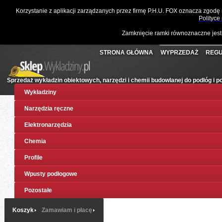
☎
061 811 10 03
📧
sklep@wykladziny.pl
Waluta:
Polski
Korzystanie z aplikacji zarządzanych przez firmę P.H.U. FOX oznacza zgodę
Koszyk:
(pusty)
Twoje konto
Złoty
Polityce
Zamknięcie ramki równoznaczne jest
STRONA GŁÓWNA
WYPRZEDAŻ
REGU
Sprzedaż wykładzin obiektowych, narzędzi i chemii budowlanej do podłóg i 
Wykładziny
Narzędzia ręczne
Elektronarzędzia
Chemia
Profile
Wpusty podłogowe
Pozostałe
Koszyk
Zamawiam i płacę