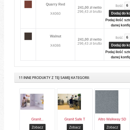
Quarry Red
Ilość:
241,00 zł
netto
296,43 zł
brutto
Dodaj do k
X4060
Podaj ilość sz
danej konfig
Walnut
Ilość:
241,00 zł
netto
296,43 zł
brutto
Dodaj do k
X4086
Podaj ilość sz
danej konfig
11 INNE PRODUKTY Z TEJ SAMEJ KATEGORII:
Granit...
Granit Safe T
Altro Walkway SD
Zobacz
Zobacz
Zobacz