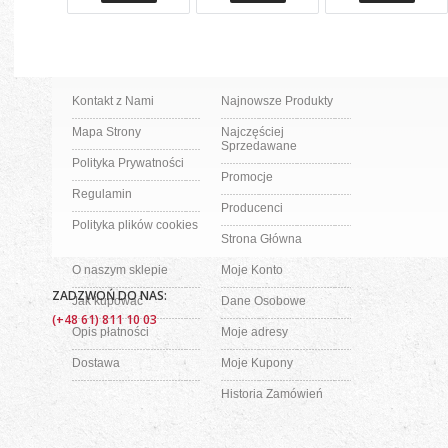
Kontakt z Nami
Najnowsze Produkty
Mapa Strony
Najczęściej
Sprzedawane
Polityka Prywatności
Promocje
Regulamin
Producenci
Polityka plików cookies
Strona Główna
O naszym sklepie
Moje Konto
ZADZWOŃ DO NAS:
Jak kupować
Dane Osobowe
(+48 61) 811 10 03
Opis płatności
Moje adresy
Dostawa
Moje Kupony
Historia Zamówień