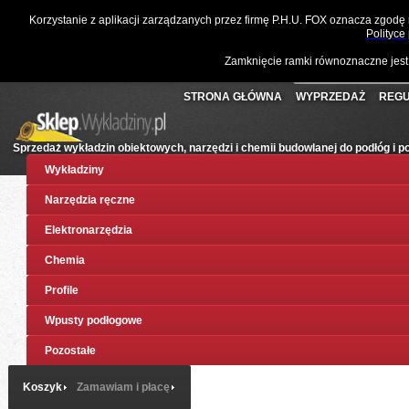
☎
061 811 10 03
📧
sklep@wykladziny.pl
Waluta:
Polski
Korzystanie z aplikacji zarządzanych przez firmę P.H.U. FOX oznacza zgodę
Koszyk:
(pusty)
Twoje konto
Złoty
Polityce
Zamknięcie ramki równoznaczne jest
STRONA GŁÓWNA
WYPRZEDAŻ
REGU
Sprzedaż wykładzin obiektowych, narzędzi i chemii budowlanej do podłóg i 
Wykładziny
Narzędzia ręczne
Elektronarzędzia
Chemia
Profile
Wpusty podłogowe
Pozostałe
Koszyk
Zamawiam i płacę