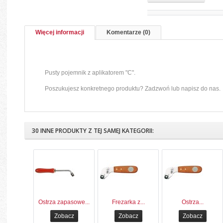
Więcej informacji
Komentarze (0)
Pusty pojemnik z aplikatorem "C".
Poszukujesz konkretnego produktu? Zadzwoń lub napisz do nas.
30 INNE PRODUKTY Z TEJ SAMEJ KATEGORII:
Ostrza zapasowe...
Frezarka z...
Ostrza...
Zobacz
Zobacz
Zobacz