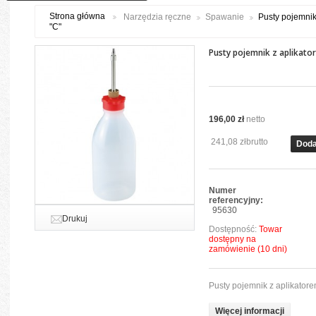
Strona główna
Narzędzia ręczne
Spawanie
Pusty pojemnik
"C"
Pusty pojemnik z aplikato
196,00 zł
netto
241,08 zł
brutto
Doda
Numer
referencyjny:
95630
Drukuj
Dostępność:
Towar
dostępny na
zamówienie (10 dni)
Pusty pojemnik z aplikatore
Więcej informacji