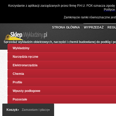
☎
061 811 10 03
📧
sklep@wykladziny.pl
Waluta:
Polski
Korzystanie z aplikacji zarządzanych przez firmę P.H.U. FOX oznacza zgodę
Koszyk:
(pusty)
Twoje konto
Złoty
Polityce
Zamknięcie ramki równoznaczne jest
STRONA GŁÓWNA
WYPRZEDAŻ
REGU
Sprzedaż wykładzin obiektowych, narzędzi i chemii budowlanej do podłóg i 
Wykładziny
Narzędzia ręczne
Elektronarzędzia
Chemia
Profile
Wpusty podłogowe
Pozostałe
Koszyk
Zamawiam i płacę