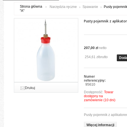
Strona główna
Narzędzia ręczne
Spawanie
Pusty pojemnik
"A"
Pusty pojemnik z aplikato
207,00 zł
netto
254,61 zł
brutto
Doda
Numer
referencyjny:
95610
Drukuj
Dostępność:
Towar
dostępny na
zamówienie (10 dni)
Pusty pojemnik z aplikatore
Więcej informacji