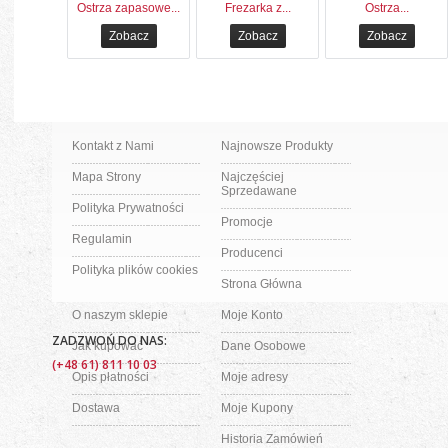
Ostrza zapasowe...
Frezarka z...
Ostrza...
Zobacz
Zobacz
Zobacz
Kontakt z Nami
Najnowsze Produkty
Mapa Strony
Najczęściej
Sprzedawane
Polityka Prywatności
Promocje
Regulamin
Producenci
Polityka plików cookies
Strona Główna
O naszym sklepie
Moje Konto
ZADZWOŃ DO NAS:
Jak kupować
Dane Osobowe
(+48 61) 811 10 03
Opis płatności
Moje adresy
Dostawa
Moje Kupony
Historia Zamówień