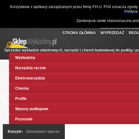
☎
061 811 10 03
📧
sklep@wykladziny.pl
Waluta:
Polski
Korzystanie z aplikacji zarządzanych przez firmę P.H.U. FOX oznacza zgodę
Koszyk:
(pusty)
Twoje konto
Złoty
Polityce
Zamknięcie ramki równoznaczne jest
STRONA GŁÓWNA
WYPRZEDAŻ
REGU
Sprzedaż wykładzin obiektowych, narzędzi i chemii budowlanej do podłóg i 
Wykładziny
Narzędzia ręczne
Elektronarzędzia
Chemia
Profile
Wpusty podłogowe
Pozostałe
Koszyk
Zamawiam i płacę