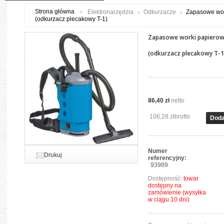
Strona główna
Elektronarzędzia
Odkurzacze
Zapasowe wor
(odkurzacz plecakowy T-1)
Zapasowe worki papiero
(odkurzacz plecakowy T-1
86,40 zł
netto
106,28 zł
brutto
Doda
Numer
Drukuj
referencyjny:
93989
Dostępność:
towar
dostępny na
zamówienie (wysyłka
w ciągu 10 dni)