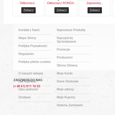
Odkurzacz...
Odkurzacz RONDA...
Zapasowy...
Zobacz
Zobacz
Zobacz
Kontakt z Nami
Najnowsze Produkty
Mapa Strony
Najczęściej
Sprzedawane
Polityka Prywatności
Promocje
Regulamin
Producenci
Polityka plików cookies
Strona Główna
O naszym sklepie
Moje Konto
ZADZWOŃ DO NAS:
Jak kupować
Dane Osobowe
(+48 61) 811 10 03
Opis płatności
Moje adresy
Dostawa
Moje Kupony
Historia Zamówień