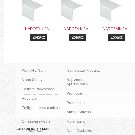
NAROŻNIK 3M...
NAROŻNIK 2M...
NAROŻNIK 3M...
Zobacz
Zobacz
Zobacz
Kontakt z Nami
Najnowsze Produkty
Mapa Strony
Najczęściej
Sprzedawane
Polityka Prywatności
Promocje
Regulamin
Producenci
Polityka plików cookies
Strona Główna
O naszym sklepie
Moje Konto
ZADZWOŃ DO NAS:
Jak kupować
Dane Osobowe