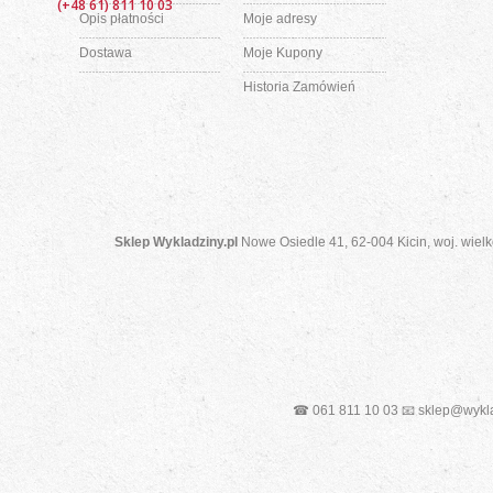
(+48 61) 811 10 03
Opis płatności
Moje adresy
Dostawa
Moje Kupony
Historia Zamówień
Sklep Wykladziny.pl
Nowe Osiedle 41, 62-004 Kicin, woj. wielk
☎ 061 811 10 03 📧 sklep@wykla