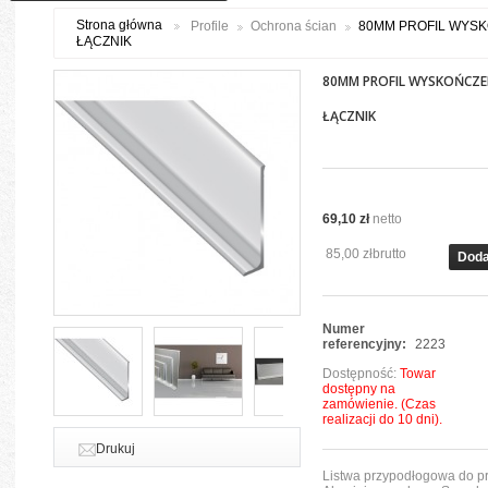
Strona główna
Profile
Ochrona ścian
80MM PROFIL WYS
ŁĄCZNIK
80MM PROFIL WYSKOŃCZ
ŁĄCZNIK
69,10 zł
netto
85,00 zł
brutto
Doda
Numer
referencyjny:
2223
Dostępność:
Towar
dostępny na
zamówienie. (Czas
realizacji do 10 dni).
Drukuj
Listwa przypodłogowa do pr