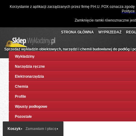
☎
061 811 10 03
📧
sklep@wykladziny.pl
Waluta:
Polski
Korzystanie z aplikacji zarządzanych przez firmę P.H.U. FOX oznacza zgodę
Koszyk:
(pusty)
Twoje konto
Złoty
Polityce
Zamknięcie ramki równoznaczne jest
STRONA GŁÓWNA
WYPRZEDAŻ
REGU
Sprzedaż wykładzin obiektowych, narzędzi i chemii budowlanej do podłóg i 
Wykładziny
Narzędzia ręczne
Elektronarzędzia
Chemia
Profile
Wpusty podłogowe
Pozostałe
Koszyk
Zamawiam i płacę