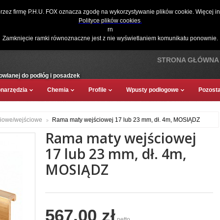
☎
061 811 10 03
📧
sklep@wykladziny.pl
Koszyk:
(pusty)
Twoje ko
przez firmę P.H.U. FOX oznacza zgodę na wykorzystywanie plików cookie. Więcej i
Polityce plików cookies
.
rn
Zamknięcie ramki równoznaczne jest z nie wyświetlaniem komunikatu ponownie.
STRONA GŁÓWNA
owlanej do podłóg i posadzek
onarzędzia
Chemia
Profile
Wpusty podłogowe
Pozosta
ciowe/wejściowe
Rama maty wejściowej 17 lub 23 mm, dł. 4m, MOSIĄDZ
Rama maty wejściowej
17 lub 23 mm, dł. 4m,
MOSIĄDZ
567,00 zł
netto