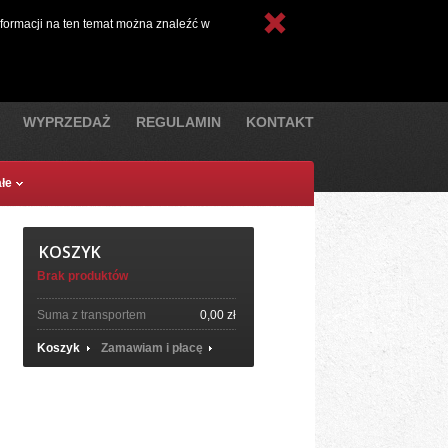
nto
Waluta:
Polski
nformacji na ten temat można znaleźć w
Złoty
WYPRZEDAŻ
REGULAMIN
KONTAKT
łe
KOSZYK
Brak produktów
Suma z transportem
0,00 zł
Koszyk
Zamawiam i płacę