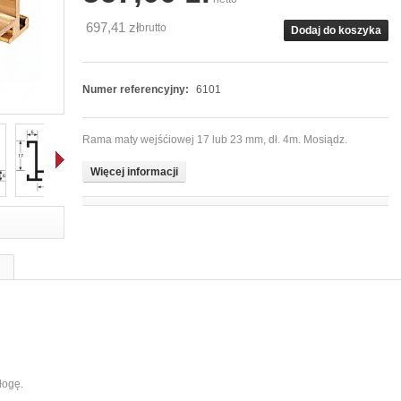
697,41 zł
brutto
Dodaj do koszyka
Numer referencyjny:
6101
Rama maty wejśćiowej 17 lub 23 mm, dł. 4m. Mosiądz.
Więcej informacji
Dalej
łogę.