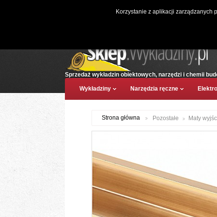
Witaj, (
zaloguj
)
Korzystanie z aplikacji zarządzanych 
Sprzedaż wykładzin obiektowych, narzędzi i chemii bud
Wykładziny
Narzędzia ręczne
Elektr
Strona główna
Pozostałe
Maty wyjś