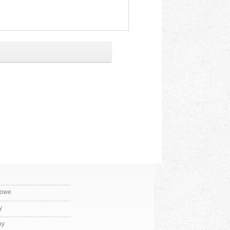
bowe
y
ny