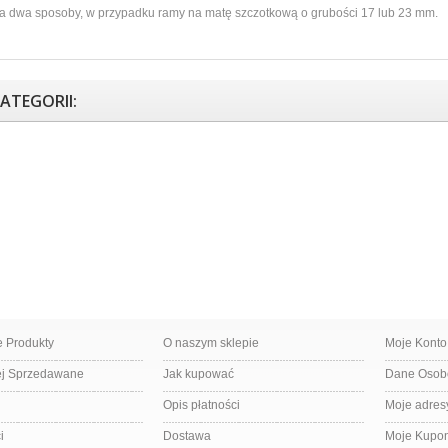
a dwa sposoby, w przypadku ramy na matę szczotkową o grubości 17 lub 23 mm.
KATEGORII:
 Produkty
O naszym sklepie
Moje Konto
ej Sprzedawane
Jak kupować
Dane Oso
Opis płatności
Moje adres
i
Dostawa
Moje Kupo