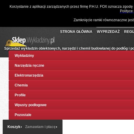
☎
061 811 10 03
📧
sklep@wykladziny.pl
Waluta:
Polski
Korzystanie z aplikacji zarządzanych przez firmę P.H.U. FOX oznacza zgodę
Koszyk:
(pusty)
Twoje konto
Złoty
Polityce
Zamknięcie ramki równoznaczne jest
STRONA GŁÓWNA
WYPRZEDAŻ
REGU
Sprzedaż wykładzin obiektowych, narzędzi i chemii budowlanej do podłóg i 
Wykładziny
Narzędzia ręczne
Elektronarzędzia
Chemia
Profile
Wpusty podłogowe
Pozostałe
Koszyk
Zamawiam i płacę