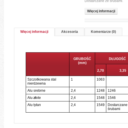
Dostarczane ze śrubami.
Więcej informacji
Więcej informacji
Akcesoria
Komentarze (0)
GRUBOŚĆ
DŁUGOŚĆ
(mm)
2,70
3,35
Szczotkowana stal
1
1063
nierdzewna
Alu srebrne
2,4
1248
1246
Alu
zł
ote
2,4
1548
1546
Alu tytan
2,4
1549
Dostarczane
śrubami