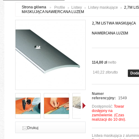
Strona główna
Profile
Listwy
Listwy maskujące
2,7M LI
MASKUJĄCA NAWIERCANA LUZEM
2,7M LISTWA MASKUJĄCA
NAWIERCANA LUZEM
114,00 zł
netto
140,22 zł
brutto
Doda
Numer
referencyjny:
1549
Dostępność:
Towar
dostępny na
zamówienie. (Czas
realizacji do 10 dni).
Dalej
Drukuj
Listwa maskująca z aluminiu