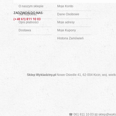
O naszym sklepie
Moje Konto
ZADZWOŃ DO NAS:
Jak kupować
Dane Osobowe
(+48 61) 811 10 03
Opis płatności
Moje adresy
Dostawa
Moje Kupony
Historia Zamówień
Sklep Wykladziny.pl
Nowe Osiedle 41, 62-004 Kicin, woj. wielk
☎ 061 811 10 03 📧 sklep@wykla