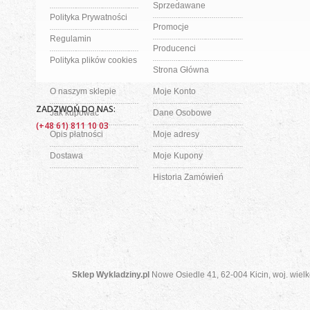
Sprzedawane
Polityka Prywatności
Promocje
Regulamin
Producenci
Polityka plików cookies
Strona Główna
O naszym sklepie
Moje Konto
ZADZWOŃ DO NAS:
Jak kupować
Dane Osobowe
(+48 61) 811 10 03
Opis płatności
Moje adresy
Dostawa
Moje Kupony
Historia Zamówień
Sklep Wykladziny.pl
Nowe Osiedle 41, 62-004 Kicin, woj. wielk