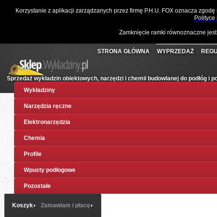
☎
061 811 10 03
📧
sklep@wykladziny.pl
Waluta:
Polski
Korzystanie z aplikacji zarządzanych przez firmę P.H.U. FOX oznacza zgodę
Koszyk:
(pusty)
Twoje konto
Złoty
Polityce
Zamknięcie ramki równoznaczne jest
STRONA GŁÓWNA
WYPRZEDAŻ
REGU
Sprzedaż wykładzin obiektowych, narzędzi i chemii budowlanej do podłóg i 
Wykładziny
Narzędzia ręczne
Elektronarzędzia
Chemia
Profile
Wpusty podłogowe
Pozostałe
Koszyk
Zamawiam i płacę