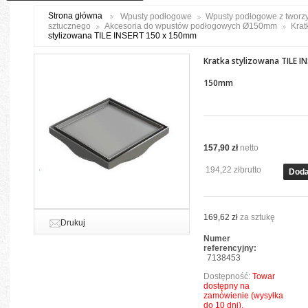
Strona główna
Wpusty podłogowe
Wpusty podłogowe z tworz
sztucznego
Akcesoria do wpustów podłogowych Ø150mm
Krat
stylizowana TILE INSERT 150 x 150mm
Kratka stylizowana TILE I
150mm
157,90 zł
netto
194,22 zł
brutto
Doda
169,62 zł
za sztukę
Drukuj
Numer
referencyjny:
7138453
Dostępność:
Towar
dostępny na
zamówienie (wysyłka
do 10 dni).