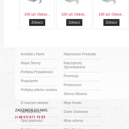
100 szt. Ostrze...
100 szt. Ostrze...
100 szt. Ostrze...
Zobacz
Zobacz
Zobacz
Kontakt z Nami
Najnowsze Produkty
Mapa Strony
Najczęściej
Sprzedawane
Polityka Prywatności
Promocje
Regulamin
Producenci
Polityka plików cookies
Strona Główna
O naszym sklepie
Moje Konto
ZADZWOŃ DO NAS:
Jak kupować
Dane Osobowe
(+48 61) 811 10 03
Opis płatności
Moje adresy