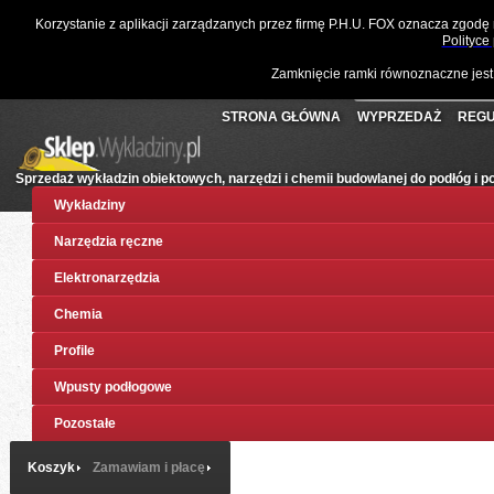
☎
061 811 10 03
📧
sklep@wykladziny.pl
Waluta:
Polski
Korzystanie z aplikacji zarządzanych przez firmę P.H.U. FOX oznacza zgodę
Koszyk:
(pusty)
Twoje konto
Złoty
Polityce
Zamknięcie ramki równoznaczne jest
STRONA GŁÓWNA
WYPRZEDAŻ
REGU
Sprzedaż wykładzin obiektowych, narzędzi i chemii budowlanej do podłóg i 
Wykładziny
Narzędzia ręczne
Elektronarzędzia
Chemia
Profile
Wpusty podłogowe
Pozostałe
Koszyk
Zamawiam i płacę