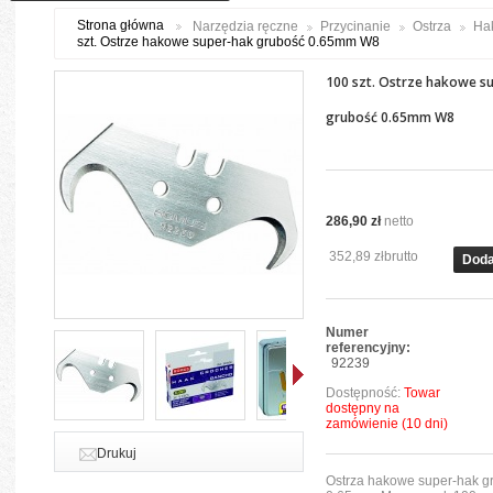
Strona główna
Narzędzia ręczne
Przycinanie
Ostrza
Ha
szt. Ostrze hakowe super-hak grubość 0.65mm W8
100 szt. Ostrze hakowe s
grubość 0.65mm W8
286,90 zł
netto
352,89 zł
brutto
Doda
Numer
referencyjny:
92239
Dostępność:
Towar
dostępny na
zamówienie (10 dni)
Dalej
Drukuj
Ostrza hakowe super-hak g