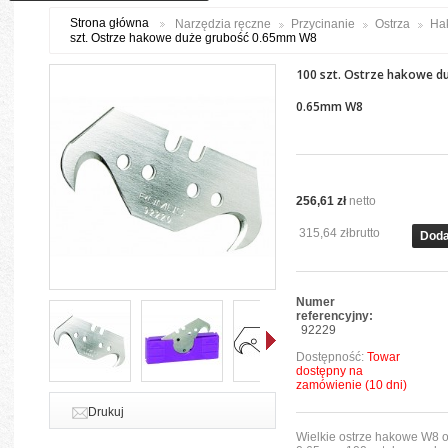
Strona główna
Narzędzia ręczne
Przycinanie
Ostrza
Ha
szt. Ostrze hakowe duże grubość 0.65mm W8
100 szt. Ostrze hakowe d
0.65mm W8
256,61 zł
netto
315,64 zł
brutto
Doda
Numer
referencyjny:
92229
Dostępność:
Towar
dostępny na
zamówienie (10 dni)
Dalej
Drukuj
Wielkie ostrze hakowe W8 o