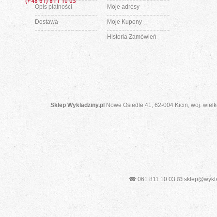
(+48 61) 811 10 03
Opis płatności
Moje adresy
Dostawa
Moje Kupony
Historia Zamówień
Sklep Wykladziny.pl
Nowe Osiedle 41, 62-004 Kicin, woj. wielk
☎ 061 811 10 03 📧 sklep@wykla