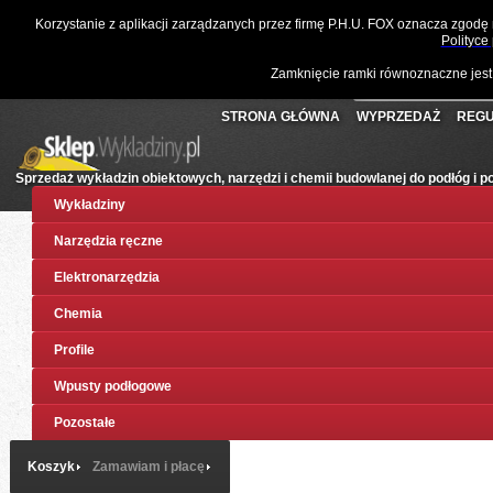
☎
061 811 10 03
📧
sklep@wykladziny.pl
Waluta:
Polski
Korzystanie z aplikacji zarządzanych przez firmę P.H.U. FOX oznacza zgodę
Koszyk:
(pusty)
Twoje konto
Złoty
Polityce
Zamknięcie ramki równoznaczne jest
STRONA GŁÓWNA
WYPRZEDAŻ
REGU
Sprzedaż wykładzin obiektowych, narzędzi i chemii budowlanej do podłóg i 
Wykładziny
Narzędzia ręczne
Elektronarzędzia
Chemia
Profile
Wpusty podłogowe
Pozostałe
Koszyk
Zamawiam i płacę