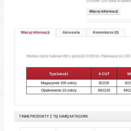
0.65mm. 100 sztuk w opako
Więcej informacji
Więcej informacji
Akcesoria
Komentarze (0)
Wielkie ostrze hakowe W8 o grubości 0.65mm. Pakowane po 100 
Typ/Jakość
X-CUT
W
Magazynek 100 ostrzy
92226
922
Opakowanie 10 ostrzy
692226
692
7 INNE PRODUKTY Z TEJ SAMEJ KATEGORII: