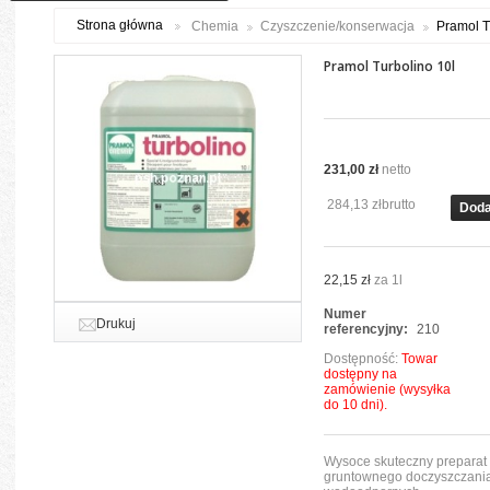
Strona główna
Chemia
Czyszczenie/konserwacja
Pramol T
Pramol Turbolino 10l
231,00 zł
netto
284,13 zł
brutto
Doda
22,15 zł
za 1l
Numer
Drukuj
referencyjny:
210
Dostępność:
Towar
dostępny na
zamówienie (wysyłka
do 10 dni).
Wysoce skuteczny preparat
gruntownego doczyszczani