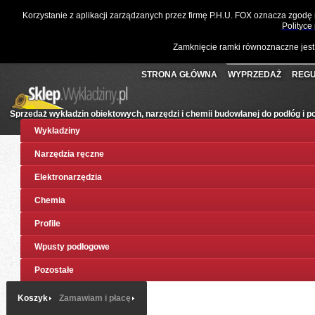
☎
061 811 10 03
📧
sklep@wykladziny.pl
Waluta:
Polski
Korzystanie z aplikacji zarządzanych przez firmę P.H.U. FOX oznacza zgodę
Koszyk:
(pusty)
Twoje konto
Złoty
Polityce
Zamknięcie ramki równoznaczne jest
STRONA GŁÓWNA
WYPRZEDAŻ
REGU
Sprzedaż wykładzin obiektowych, narzędzi i chemii budowlanej do podłóg i 
Wykładziny
Narzędzia ręczne
Elektronarzędzia
Chemia
Profile
Wpusty podłogowe
Pozostałe
Koszyk
Zamawiam i płacę