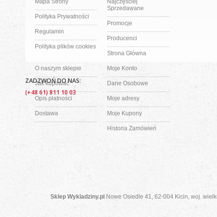
Mapa Strony
Najczęściej
Sprzedawane
Polityka Prywatności
Promocje
Regulamin
Producenci
Polityka plików cookies
Strona Główna
O naszym sklepie
Moje Konto
ZADZWOŃ DO NAS:
Jak kupować
Dane Osobowe
(+48 61) 811 10 03
Opis płatności
Moje adresy
Dostawa
Moje Kupony
Historia Zamówień
Sklep Wykladziny.pl
Nowe Osiedle 41, 62-004 Kicin, woj. wielk