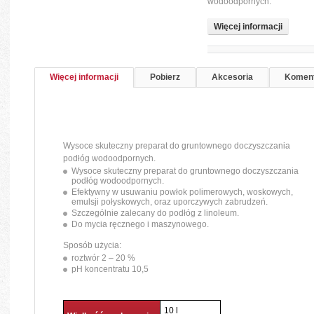
wodoodpornych.
Więcej informacji
Więcej informacji
Pobierz
Akcesoria
Koment
Wysoce skuteczny preparat do gruntownego doczyszczania
podłóg wodoodpornych.
Wysoce skuteczny preparat do gruntownego doczyszczania
podłóg wodoodpornych.
Efektywny w usuwaniu powłok polimerowych, woskowych,
emulsji połyskowych, oraz uporczywych zabrudzeń.
Szczególnie zalecany do podłóg z linoleum.
Do mycia ręcznego i maszynowego.
Sposób użycia:
roztwór 2 – 20 %
pH koncentratu 10,5
10 l