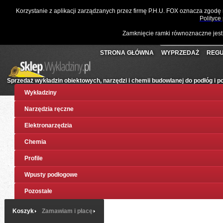
☎
061 811 10 03
📧
sklep@wykladziny.pl
Waluta:
Polski
Korzystanie z aplikacji zarządzanych przez firmę P.H.U. FOX oznacza zgodę
Koszyk:
(pusty)
Twoje konto
Złoty
Polityce
Zamknięcie ramki równoznaczne jest
STRONA GŁÓWNA
WYPRZEDAŻ
REGU
Sprzedaż wykładzin obiektowych, narzędzi i chemii budowlanej do podłóg i 
Wykładziny
Narzędzia ręczne
Elektronarzędzia
Chemia
Profile
Wpusty podłogowe
Pozostałe
Koszyk
Zamawiam i płacę