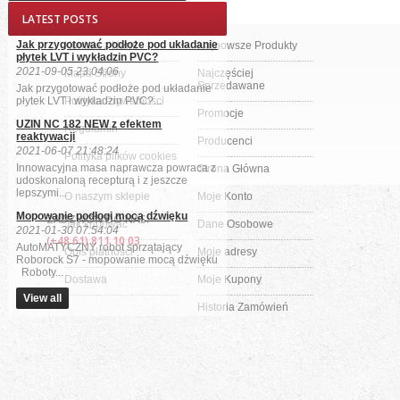
LATEST POSTS
Jak przygotować podłoże pod układanie
Kontakt z Nami
Najnowsze Produkty
płytek LVT i wykładzin PVC?
2021-09-05 23:04:06
Mapa Strony
Najczęściej
Sprzedawane
Jak przygotować podłoże pod układanie
płytek LVT i wykładzin PVC?...
Polityka Prywatności
Promocje
UZIN NC 182 NEW z efektem
Regulamin
reaktywacji
Producenci
2021-06-07 21:48:24
Polityka plików cookies
Innowacyjna masa naprawcza powraca z
Strona Główna
udoskonaloną recepturą i z jeszcze
lepszymi...
O naszym sklepie
Moje Konto
Mopowanie podłogi mocą dźwięku
ZADZWOŃ DO NAS:
Jak kupować
Dane Osobowe
2021-01-30 07:54:04
(+48 61) 811 10 03
AutoMATYCZNY robot sprzątający
Opis płatności
Moje adresy
Roborock S7 - mopowanie mocą dźwięku
Roboty...
Dostawa
Moje Kupony
View all
Historia Zamówień