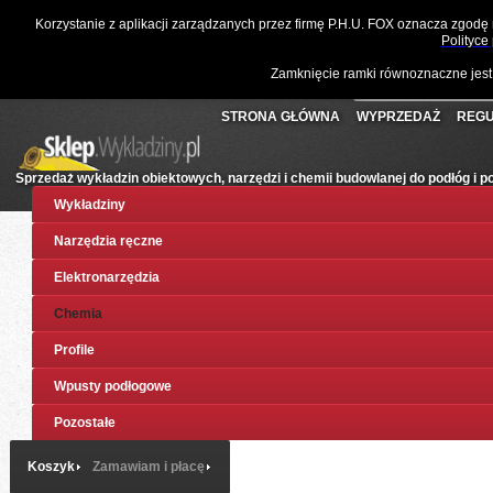
☎
061 811 10 03
📧
sklep@wykladziny.pl
Waluta:
Polski
Korzystanie z aplikacji zarządzanych przez firmę P.H.U. FOX oznacza zgodę
Koszyk:
(pusty)
Twoje konto
Złoty
Polityce
Zamknięcie ramki równoznaczne jest
STRONA GŁÓWNA
WYPRZEDAŻ
REGU
Sprzedaż wykładzin obiektowych, narzędzi i chemii budowlanej do podłóg i 
Wykładziny
Narzędzia ręczne
Elektronarzędzia
Chemia
Profile
Wpusty podłogowe
Pozostałe
Koszyk
Zamawiam i płacę