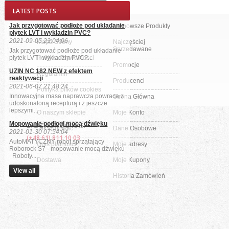
LATEST POSTS
Jak przygotować podłoże pod układanie
Kontakt z Nami
Najnowsze Produkty
płytek LVT i wykładzin PVC?
2021-09-05 23:04:06
Mapa Strony
Najczęściej
Sprzedawane
Jak przygotować podłoże pod układanie
płytek LVT i wykładzin PVC?...
Polityka Prywatności
Promocje
UZIN NC 182 NEW z efektem
Regulamin
reaktywacji
Producenci
2021-06-07 21:48:24
Polityka plików cookies
Innowacyjna masa naprawcza powraca z
Strona Główna
udoskonaloną recepturą i z jeszcze
lepszymi...
O naszym sklepie
Moje Konto
Mopowanie podłogi mocą dźwięku
ZADZWOŃ DO NAS:
Jak kupować
Dane Osobowe
2021-01-30 07:54:04
(+48 61) 811 10 03
AutoMATYCZNY robot sprzątający
Opis płatności
Moje adresy
Roborock S7 - mopowanie mocą dźwięku
Roboty...
Dostawa
Moje Kupony
View all
Historia Zamówień