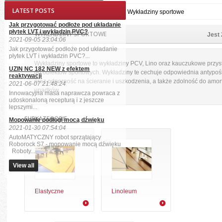
LATEST POSTS
Strona główna
Wykładziny
Wykładziny sportowe
Jak przygotować podłoże pod układanie
płytek LVT i wykładzin PVC?
WYKŁADZINY SPORTOWE
Jest
2021-09-05 23:04:06
Jak przygotować podłoże pod układanie
płytek LVT i wykładzin PVC?...
Wykładziny sportowe to wykładziny PCV, Lino oraz kauczukowe przy
UZIN NC 182 NEW z efektem
do obiektów sportowych. Wykładziny te cechuje odpowiednia antypo
reaktywacji
oraz odporność na ścieranie i uszkodzenia, a także zdolność do amort
2021-06-07 21:48:24
upadków.
Innowacyjna masa naprawcza powraca z
udoskonaloną recepturą i z jeszcze
lepszymi...
SUBKATEGORIE
Mopowanie podłogi mocą dźwięku
2021-01-30 07:54:04
AutoMATYCZNY robot sprzątający
Roborock S7 - mopowanie mocą dźwięku
Roboty...
View all
Elastyczne
Linoleum