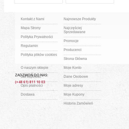
Kontakt z Nami
Najnowsze Produkty
Mapa Strony
Najczęściej
Sprzedawane
Polityka Prywatności
Promocje
Regulamin
Producenci
Polityka plików cookies
Strona Główna
O naszym sklepie
Moje Konto
ZADZWOŃ DO NAS:
Jak kupować
Dane Osobowe
(+48 61) 811 10 03
Opis płatności
Moje adresy
Dostawa
Moje Kupony
Historia Zamówień