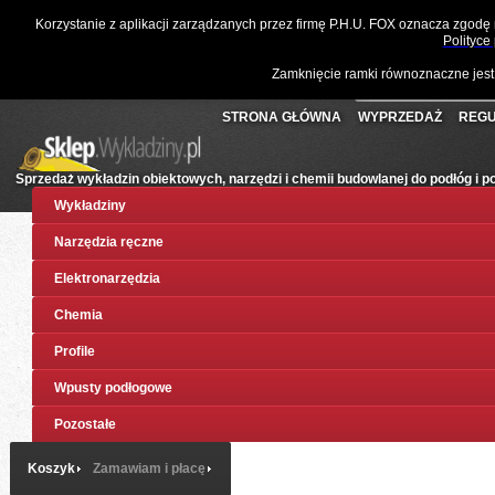
☎
061 811 10 03
📧
sklep@wykladziny.pl
Waluta:
Polski
Korzystanie z aplikacji zarządzanych przez firmę P.H.U. FOX oznacza zgodę
Koszyk:
(pusty)
Twoje konto
Złoty
Polityce
Zamknięcie ramki równoznaczne jest
STRONA GŁÓWNA
WYPRZEDAŻ
REGU
Sprzedaż wykładzin obiektowych, narzędzi i chemii budowlanej do podłóg i 
Wykładziny
Narzędzia ręczne
Elektronarzędzia
Chemia
Profile
Wpusty podłogowe
Pozostałe
Koszyk
Zamawiam i płacę