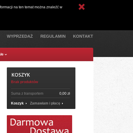
nto
Waluta:
Polski
nformacji na ten temat można znaleźć w
Złoty
WYPRZEDAŻ
REGULAMIN
KONTAKT
łe
KOSZYK
Brak produktów
Suma z transportem
0,00 zł
Koszyk
Zamawiam i płacę