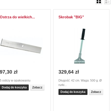
Ostrza do wielkich...
Skrobak "BIG"
97,30 zł
329,64 zł
5 ostrzy w opakowaniu
Długość: 42 cm. Waga: 500 g. Ø
rurki...
Dodaj do koszyka
Zobacz
Dodaj do koszyka
Zobacz