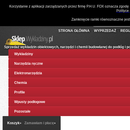
☎
061 811 10 03
📧
sklep@wykladziny.pl
Waluta:
Polski
Korzystanie z aplikacji zarządzanych przez firmę P.H.U. FOX oznacza zgodę
Koszyk:
(pusty)
Twoje konto
Złoty
Polityce
Zamknięcie ramki równoznaczne jest
STRONA GŁÓWNA
WYPRZEDAŻ
REGU
Sprzedaż wykładzin obiektowych, narzędzi i chemii budowlanej do podłóg i 
Wykładziny
Narzędzia ręczne
Elektronarzędzia
Chemia
Profile
Wpusty podłogowe
Pozostałe
Koszyk
Zamawiam i płacę