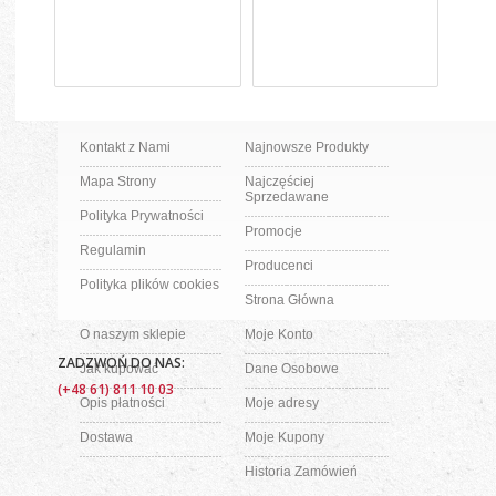
Kontakt z Nami
Najnowsze Produkty
Mapa Strony
Najczęściej
Sprzedawane
Polityka Prywatności
Promocje
Regulamin
Producenci
Polityka plików cookies
Strona Główna
O naszym sklepie
Moje Konto
ZADZWOŃ DO NAS:
Jak kupować
Dane Osobowe
(+48 61) 811 10 03
Opis płatności
Moje adresy
Dostawa
Moje Kupony
Historia Zamówień