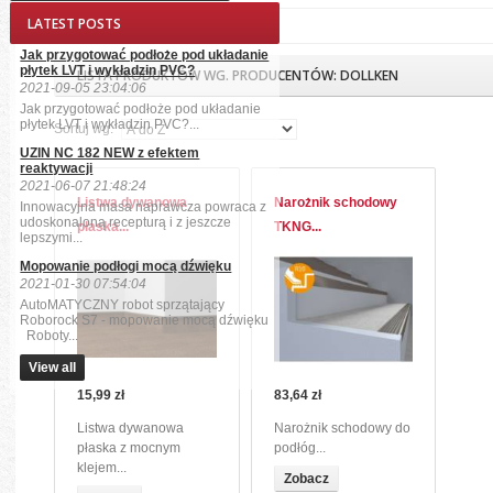
LATEST POSTS
Strona główna
Dollken
Jak przygotować podłoże pod układanie
płytek LVT i wykładzin PVC?
LISTA PRODUKTÓW WG. PRODUCENTÓW: DOLLKEN
2021-09-05 23:04:06
Jak przygotować podłoże pod układanie
płytek LVT i wykładzin PVC?...
Sortuj wg.
UZIN NC 182 NEW z efektem
reaktywacji
2021-06-07 21:48:24
Listwa dywanowa
Narożnik schodowy
Innowacyjna masa naprawcza powraca z
udoskonaloną recepturą i z jeszcze
płaska...
TKNG...
lepszymi...
Mopowanie podłogi mocą dźwięku
2021-01-30 07:54:04
AutoMATYCZNY robot sprzątający
Roborock S7 - mopowanie mocą dźwięku
Roboty...
View all
15,99 zł
83,64 zł
Listwa dywanowa
Narożnik schodowy do
płaska z mocnym
podłóg...
klejem...
Zobacz